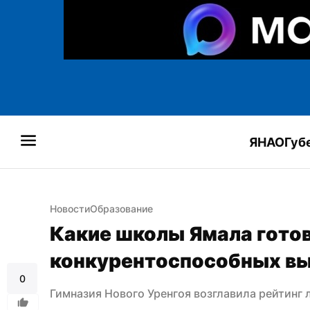
ЯНАО
Губ
Новости
Образование
Какие школы Ямала готов
конкурентоспособных вы
0
Гимназия Нового Уренгоя возглавила рейтинг