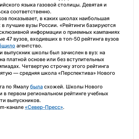
йского языка газовой столицы. Девятая и 
ьска соответственно.
ов показывает, в каких школах наибольшая 
в лучшие вузы России. «Рейтинги базируются 
склюзивной информации о приемных кампаниях 
е 47 вузов, входивших в топ-50 рейтинга вузов 
бщило
 агентство.
 выпускник школы был зачислен в вуз: на 
а платной основе или без вступительных 
пиадах. Четвертую строчку этого рейтинга 
ятую — средняя школа «Перспектива» Нового 
га по Ямалу 
была
 схожей. Школы Нового 
и в первом региональном рейтинге учебных 
ти выпускников.
am-канале 
«Север-Пресс»
.