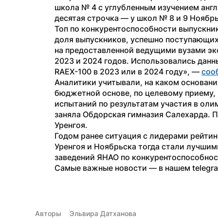
школа № 4 с углубленным изучением англи
десятая строчка — у школ № 8 и 9 Ноябр
Топ по конкурентоспособности выпускник
доля выпускников, успешно поступающих 
на предоставленной ведущими вузами эк
2023 и 2024 годов. Использовались данны
RAEX-100 в 2023 или в 2024 году», — 
соо
Аналитики учитывали, на каком основании
бюджетной основе, по целевому приему, н
испытаний по результатам участия в олим
заняла Обдорская гимназия Салехарда. П
Уренгоя.
Годом ранее ситуация с лидерами рейтин
Уренгоя и Ноябрьска тогда стали лучшим
заведений ЯНАО по конкурентоспособнос
Самые важные новости — в нашем telegr
Авторы
Эльвира Датханова