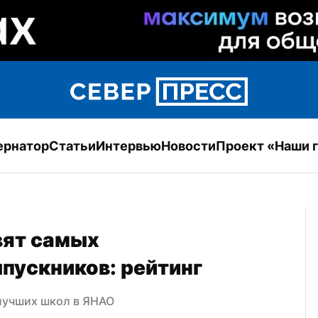
ернатор
Статьи
Интервью
Новости
Проект «Наши 
ят самых 
пускников: рейтинг
 лучших школ в ЯНАО