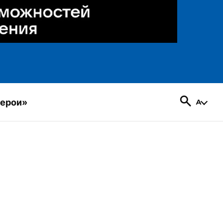
герои»