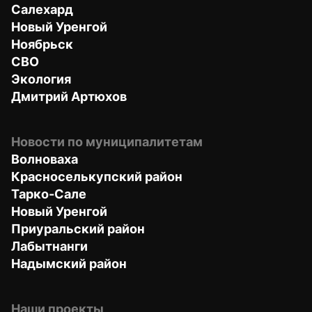
Салехард
Новый Уренгой
Ноябрьск
СВО
Экология
Дмитрий Артюхов
Новости по муниципалитетам
Волноваха
Красноселькупский район
Тарко-Сале
Новый Уренгой
Приуральский район
Лабытнанги
Надымский район
Наши проекты