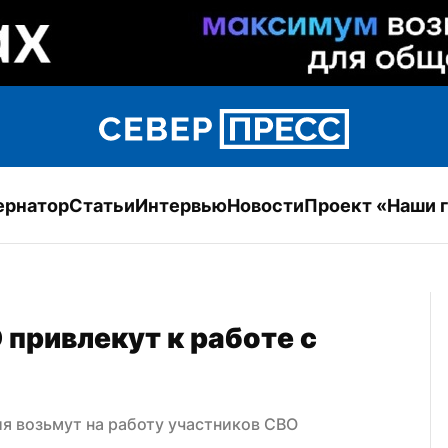
ернатор
Статьи
Интервью
Новости
Проект «Наши 
привлекут к работе с 
ия возьмут на работу участников СВО