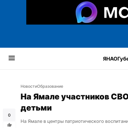
ЯНАО
Губ
Новости
Образование
На Ямале участников СВО 
детьми
0
На Ямале в центры патриотического воспитан