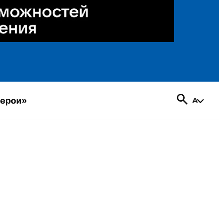
герои»