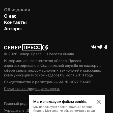
Об издании
О нас
Контакты
Авторы
© 
2026
 Север-Пресс — Новости Ямала.
Информационное агентство «Север-Пресс» 
зарегистрировано в Федеральной службе по надзору в 
сфере связи, информационных технологий и массовых 
коммуникаций (Роскомнадзор) 09 июля 2013 года
Свидетельство о регистрации ИА № ФС77-54686
Политика конфиденциальности.
Мы используем файлы cookie.
Главный редактор — А.Л. Поздеев
Мы используем cookie-файлы и сервис
Учредитель: Департамент внутренней политики Ямало-
Яндекс.Метрика, чтобы запомнить ваши