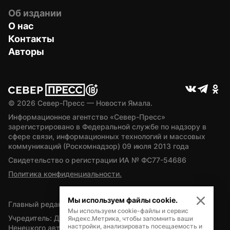
Об издании
О нас
Контакты
Авторы
© 
2026
 Север-Пресс — Новости Ямала.
Информационное агентство «Север-Пресс» 
зарегистрировано в Федеральной службе по надзору в 
сфере связи, информационных технологий и массовых 
коммуникаций (Роскомнадзор) 09 июля 2013 года
Свидетельство о регистрации ИА № ФС77-54686
Политика конфиденциальности.
Мы используем файлы cookie.
Главный редактор — А.Л. Поздеев
Мы используем cookie-файлы и сервис
Учредитель: Департамент внутренней политики Ямало-
Яндекс.Метрика, чтобы запомнить ваши
настройки, анализировать посещаемость и
Ненецкого автономного округа