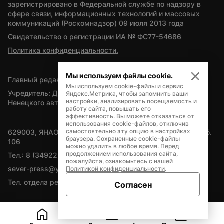
зарегистрировано в Федеральной службе по надзору в 
сфере связи, информационных технологий и массовых 
коммуникаций (Роскомнадзор) 09 июля 2013 года
Свидетельство о регистрации ИА № ФС77-54686
Политика конфиденциальности.
Мы используем файлы cookie.
Главный редактор — А.Л. Поздеев
Мы используем cookie-файлы и сервис
Учредитель: Департамент внутренней политики Ямало-
Яндекс.Метрика, чтобы запомнить ваши
настройки, анализировать посещаемость и
Ненецкого автономного округа
работу сайта, повышать его
эффективность. Вы можете отказаться от
использования cookie-файлов, отключив
самостоятельно эту опцию в настройках
629003, ЯНАО, Салехард, мкр. Богдана Кнунянца, д.1, каб. 
браузера. Сохраненные cookie-файлы
106
можно удалить в любое время. Перед
продолжением использования сайта,
Тел.: 8 (34922) 71262
пожалуйста, ознакомьтесь с нашей
sever-press@yamal-media.ru
Политикой конфиденциальности
.
Тел. отдела рекламы: 8 (34922) 42728
Согласен