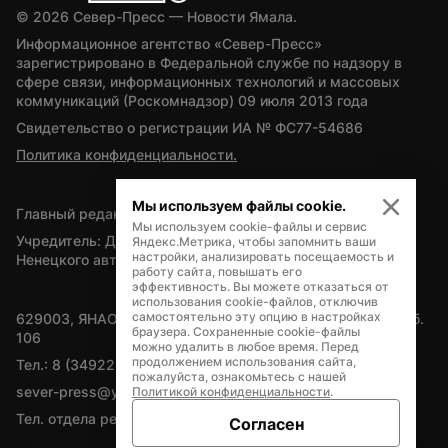
© 
2026
 Север-Пресс — Новости Ямала.
Информационное агентство «Север-Пресс» 
зарегистрировано в Федеральной службе по надзору в 
сфере связи, информационных технологий и массовых 
коммуникаций (Роскомнадзор) 09 июля 2013 года
Свидетельство о регистрации ИА № ФС77-54686
Политика конфиденциальности.
Мы используем файлы cookie.
Главный редактор — А.Л. Поздеев
Мы используем cookie-файлы и сервис
Учредитель: Департамент внутренней политики Ямало-
Яндекс.Метрика, чтобы запомнить ваши
настройки, анализировать посещаемость и
Ненецкого автономного округа
работу сайта, повышать его
эффективность. Вы можете отказаться от
использования cookie-файлов, отключив
самостоятельно эту опцию в настройках
629003, ЯНАО, Салехард, мкр. Богдана Кнунянца, д.1, каб. 
браузера. Сохраненные cookie-файлы
106
можно удалить в любое время. Перед
продолжением использования сайта,
Тел.: 8 (34922) 71262
пожалуйста, ознакомьтесь с нашей
sever-press@yamal-media.ru
Политикой конфиденциальности
.
Тел. отдела рекламы: 8 (34922) 42728
Согласен