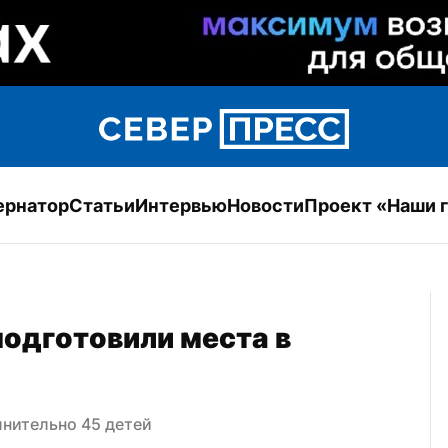
ернатор
Статьи
Интервью
Новости
Проект «Наши 
дготовили места в 
нительно 45 детей