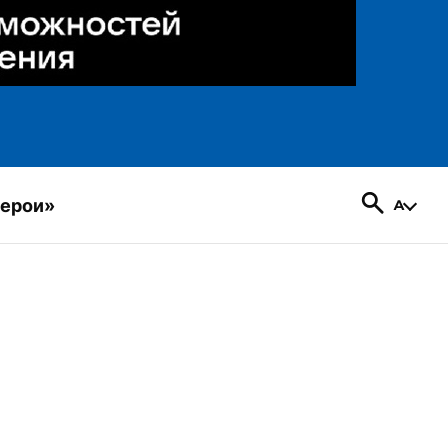
герои»