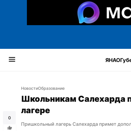
ЯНАО
Губ
Новости
Образование
Школьникам Салехарда по
лагере
0
Пришкольный лагерь Салехарда примет допол