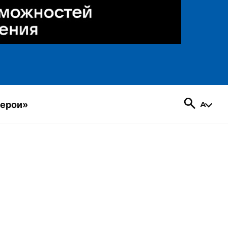
герои»