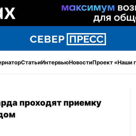
ернатор
Статьи
Интервью
Новости
Проект «Наши 
рда проходят приемку 
дом