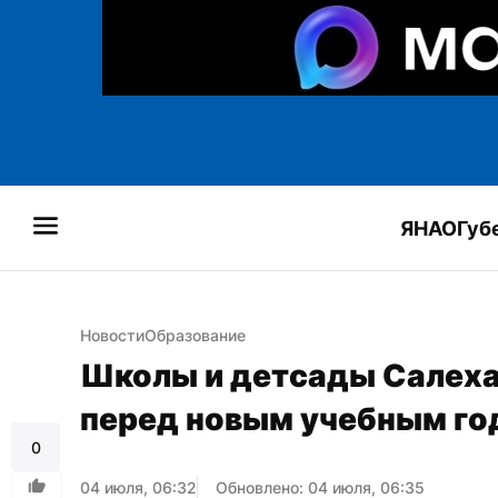
ЯНАО
Губ
Новости
Образование
Школы и детсады Салеха
перед новым учебным го
0
04 июля, 06:32
Обновлено: 04 июля, 06:35