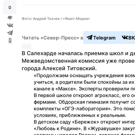
0
Фото: Андрей Ткачев / «Ямал-Медиа»
Читать «Север-Пресс» в
Telegram
ВК
В Салехарде началась приемка школ и де
Межведомственная комиссия уже провери
города Алексей Титовский.
«Продолжаем оснащать учреждения всем
учиться, а родители были спокойны за их
канале в «Максе». Эксперты проверили п
В первой школе откроют агрокласс, его 
фермами. Обдорская гимназия получит со
комплекты «ОГЭ-лаборатория». Это помож
условиях, приближенных к реальным.
В детском саду «Бережок» откроют инте
«Любовь к Родине». В «Журавушке» закуп