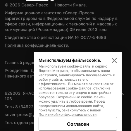
© 
2026
 Север-Пресс — Новости Ямала.
Информационное агентство «Север-Пресс» 
зарегистрировано в Федеральной службе по надзору в 
сфере связи, информационных технологий и массовых 
коммуникаций (Роскомнадзор) 09 июля 2013 года
Свидетельство о регистрации ИА № ФС77-54686
Политика конфиденциальности.
Мы используем файлы cookie.
Главный редактор — А.Л. Поздеев
Мы используем cookie-файлы и сервис
Учредитель: Департамент внутренней политики Ямало-
Яндекс.Метрика, чтобы запомнить ваши
настройки, анализировать посещаемость и
Ненецкого автономного округа
работу сайта, повышать его
эффективность. Вы можете отказаться от
использования cookie-файлов, отключив
самостоятельно эту опцию в настройках
629003, ЯНАО, Салехард, мкр. Богдана Кнунянца, д.1, каб. 
браузера. Сохраненные cookie-файлы
106
можно удалить в любое время. Перед
продолжением использования сайта,
Тел.: 8 (34922) 71262
пожалуйста, ознакомьтесь с нашей
sever-press@yamal-media.ru
Политикой конфиденциальности
.
Тел. отдела рекламы: 8 (34922) 42728
Согласен