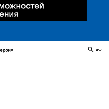
герои»