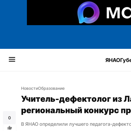
ЯНАО
Губ
Новости
Образование
Учитель-дефектолог из Л
региональный конкурс п
0
В ЯНАО определили лучшего педагога-дефект