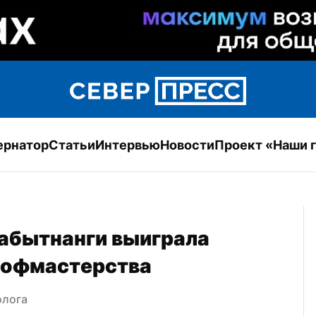
ернатор
Статьи
Интервью
Новости
Проект «Наши 
абытнанги выиграла 
рофмастерства
олога