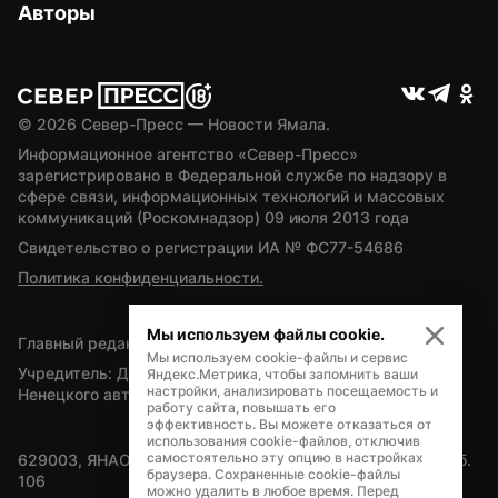
Авторы
© 
2026
 Север-Пресс — Новости Ямала.
Информационное агентство «Север-Пресс» 
зарегистрировано в Федеральной службе по надзору в 
сфере связи, информационных технологий и массовых 
коммуникаций (Роскомнадзор) 09 июля 2013 года
Свидетельство о регистрации ИА № ФС77-54686
Политика конфиденциальности.
Мы используем файлы cookie.
Главный редактор — А.Л. Поздеев
Мы используем cookie-файлы и сервис
Учредитель: Департамент внутренней политики Ямало-
Яндекс.Метрика, чтобы запомнить ваши
настройки, анализировать посещаемость и
Ненецкого автономного округа
работу сайта, повышать его
эффективность. Вы можете отказаться от
использования cookie-файлов, отключив
самостоятельно эту опцию в настройках
629003, ЯНАО, Салехард, мкр. Богдана Кнунянца, д.1, каб. 
браузера. Сохраненные cookie-файлы
106
можно удалить в любое время. Перед