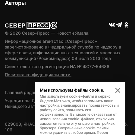
Авторы
© 
2026
 Север-Пресс — Новости Ямала.
Информационное агентство «Север-Пресс» 
зарегистрировано в Федеральной службе по надзору в 
сфере связи, информационных технологий и массовых 
коммуникаций (Роскомнадзор) 09 июля 2013 года
Свидетельство о регистрации ИА № ФС77-54686
Политика конфиденциальности.
Мы используем файлы cookie.
Главный редактор — А.Л. Поздеев
Мы используем cookie-файлы и сервис
Учредитель: Департамент внутренней политики Ямало-
Яндекс.Метрика, чтобы запомнить ваши
настройки, анализировать посещаемость и
Ненецкого автономного округа
работу сайта, повышать его
эффективность. Вы можете отказаться от
использования cookie-файлов, отключив
самостоятельно эту опцию в настройках
629003, ЯНАО, Салехард, мкр. Богдана Кнунянца, д.1, каб. 
браузера. Сохраненные cookie-файлы
106
можно удалить в любое время. Перед