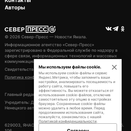
Контакты
Авторы
© 
2026
 Север-Пресс — Новости Ямала.
Информационное агентство «Север-Пресс» 
зарегистрировано в Федеральной службе по надзору в 
сфере связи, информационных технологий и массовых 
коммуникаций (Роскомнадзор) 09 июля 2013 года
Мы используем файлы cookie.
Свидетельство о регистрации ИА № ФС77-54686
Мы используем cookie-файлы и сервис
Политика конфиденциальности.
Яндекс.Метрика, чтобы запомнить ваши
настройки, анализировать посещаемость и
работу сайта, повышать его
эффективность. Вы можете отказаться от
Главный редактор — А.Л. Поздеев
использования cookie-файлов, отключив
самостоятельно эту опцию в настройках
Учредитель: Департамент внутренней политики Ямало-
браузера. Сохраненные cookie-файлы
Ненецкого автономного округа
можно удалить в любое время. Перед
продолжением использования сайта,
пожалуйста, ознакомьтесь с нашей
Политикой конфиденциальности
.
629003, ЯНАО, Салехард, мкр. Богдана Кнунянца, д.1, каб. 
Согласен
106