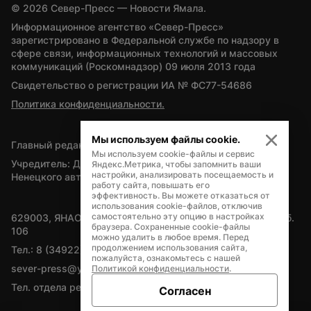
© 
2026
 Север-Пресс — Новости Ямала.
Информационное агентство «Север-Пресс» 
зарегистрировано в Федеральной службе по надзору в 
сфере связи, информационных технологий и массовых 
коммуникаций (Роскомнадзор) 09 июля 2013 года
Свидетельство о регистрации ИА № ФС77-54686
Политика конфиденциальности.
Мы используем файлы cookie.
Главный редактор — А.Л. Поздеев
Мы используем cookie-файлы и сервис
Учредитель: Департамент внутренней политики Ямало-
Яндекс.Метрика, чтобы запомнить ваши
настройки, анализировать посещаемость и
Ненецкого автономного округа
работу сайта, повышать его
эффективность. Вы можете отказаться от
использования cookie-файлов, отключив
самостоятельно эту опцию в настройках
629003, ЯНАО, Салехард, мкр. Богдана Кнунянца, д.1, каб. 
браузера. Сохраненные cookie-файлы
106
можно удалить в любое время. Перед
продолжением использования сайта,
Тел.: 8 (34922) 71262
пожалуйста, ознакомьтесь с нашей
sever-press@yamal-media.ru
Политикой конфиденциальности
.
Тел. отдела рекламы: 8 (34922) 42728
Согласен