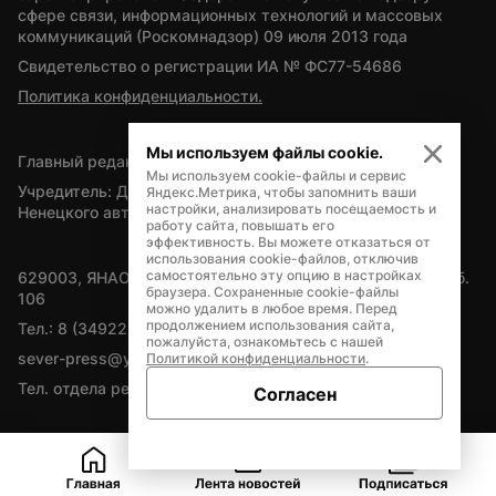
сфере связи, информационных технологий и массовых 
коммуникаций (Роскомнадзор) 09 июля 2013 года
Свидетельство о регистрации ИА № ФС77-54686
Политика конфиденциальности.
Мы используем файлы cookie.
Главный редактор — А.Л. Поздеев
Мы используем cookie-файлы и сервис
Учредитель: Департамент внутренней политики Ямало-
Яндекс.Метрика, чтобы запомнить ваши
настройки, анализировать посещаемость и
Ненецкого автономного округа
работу сайта, повышать его
эффективность. Вы можете отказаться от
использования cookie-файлов, отключив
самостоятельно эту опцию в настройках
629003, ЯНАО, Салехард, мкр. Богдана Кнунянца, д.1, каб. 
браузера. Сохраненные cookie-файлы
106
можно удалить в любое время. Перед
продолжением использования сайта,
Тел.: 8 (34922) 71262
пожалуйста, ознакомьтесь с нашей
sever-press@yamal-media.ru
Политикой конфиденциальности
.
Тел. отдела рекламы: 8 (34922) 42728
Согласен