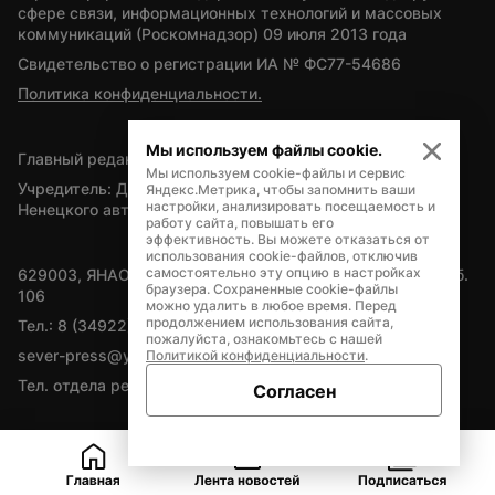
сфере связи, информационных технологий и массовых 
коммуникаций (Роскомнадзор) 09 июля 2013 года
Свидетельство о регистрации ИА № ФС77-54686
Политика конфиденциальности.
Мы используем файлы cookie.
Главный редактор — А.Л. Поздеев
Мы используем cookie-файлы и сервис
Учредитель: Департамент внутренней политики Ямало-
Яндекс.Метрика, чтобы запомнить ваши
настройки, анализировать посещаемость и
Ненецкого автономного округа
работу сайта, повышать его
эффективность. Вы можете отказаться от
использования cookie-файлов, отключив
самостоятельно эту опцию в настройках
629003, ЯНАО, Салехард, мкр. Богдана Кнунянца, д.1, каб. 
браузера. Сохраненные cookie-файлы
106
можно удалить в любое время. Перед
продолжением использования сайта,
Тел.: 8 (34922) 71262
пожалуйста, ознакомьтесь с нашей
sever-press@yamal-media.ru
Политикой конфиденциальности
.
Тел. отдела рекламы: 8 (34922) 42728
Согласен