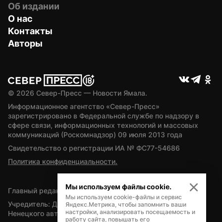
Об издании
О нас
Контакты
Авторы
© 
2026
 Север-Пресс — Новости Ямала.
Информационное агентство «Север-Пресс» 
зарегистрировано в Федеральной службе по надзору в 
сфере связи, информационных технологий и массовых 
коммуникаций (Роскомнадзор) 09 июля 2013 года
Свидетельство о регистрации ИА № ФС77-54686
Политика конфиденциальности.
Мы используем файлы cookie.
Главный редактор — А.Л. Поздеев
Мы используем cookie-файлы и сервис
Учредитель: Департамент внутренней политики Ямало-
Яндекс.Метрика, чтобы запомнить ваши
настройки, анализировать посещаемость и
Ненецкого автономного округа
работу сайта, повышать его