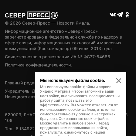
© 
2026
 Север-Пресс — Новости Ямала.
Информационное агентство «Север-Пресс» 
зарегистрировано в Федеральной службе по надзору в 
сфере связи, информационных технологий и массовых 
коммуникаций (Роскомнадзор) 09 июля 2013 года
Свидетельство о регистрации ИА № ФС77-54686
Политика конфиденциальности.
Мы используем файлы cookie.
Главный редактор — А.Л. Поздеев
Мы используем cookie-файлы и сервис
Учредитель: Департамент внутренней политики Ямало-
Яндекс.Метрика, чтобы запомнить ваши
настройки, анализировать посещаемость и
Ненецкого автономного округа
работу сайта, повышать его
эффективность. Вы можете отказаться от
использования cookie-файлов, отключив
самостоятельно эту опцию в настройках
629003, ЯНАО, Салехард, мкр. Богдана Кнунянца, д.1, каб. 
браузера. Сохраненные cookie-файлы
106
можно удалить в любое время. Перед
продолжением использования сайта,
Тел.: 8 (34922) 71262
пожалуйста, ознакомьтесь с нашей