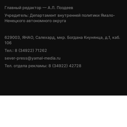
Главный редактор — А.Л. Поздеев
Учредитель: Департамент внутренней политики Ямало-
Ненецкого автономного округа
629003, ЯНАО, Салехард, мкр. Богдана Кнунянца, д.1, каб. 
106
Тел.: 8 (34922) 71262
sever-press@yamal-media.ru
Тел. отдела рекламы: 8 (34922) 42728