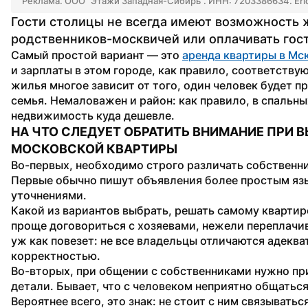
Реклама. ООО “Этажи Западная-Сибирь”. ИНН: 7203386634. E
Гости столицы не всегда имеют возможность ж
родственников-москвичей или оплачивать гос
Самый простой вариант — это 
аренда квартиры в Мс
и зарплаты в этом городе, как правило, соответству
жилья многое зависит от того, один человек будет п
семья. Немаловажен и район: как правило, в спальны
недвижимость куда дешевле.
НА ЧТО СЛЕДУЕТ ОБРАТИТЬ ВНИМАНИЕ ПРИ 
МОСКОВСКОЙ КВАРТИРЫ
Во-первых, необходимо строго различать собственник
Первые обычно пишут объявления более простым язы
уточнениями.
Какой из вариантов выбрать, решать самому квартир
проще договориться с хозяевами, нежели переплачива
уж как повезет: не все владельцы отличаются адеква
корректностью.
Во-вторых, при общении с собственниками нужно пр
детали. Бывает, что с человеком неприятно общаться 
Вероятнее всего, это знак: не стоит с ним связываться