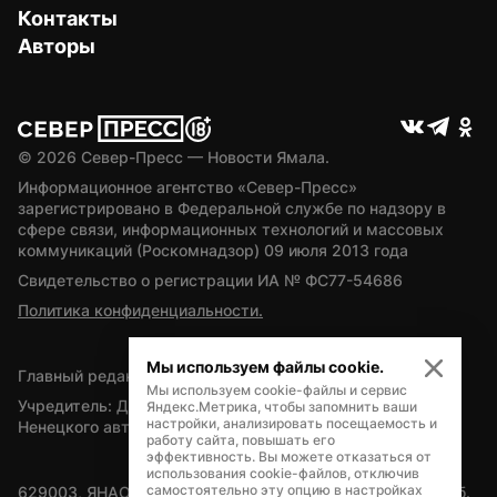
Контакты
Авторы
© 
2026
 Север-Пресс — Новости Ямала.
Информационное агентство «Север-Пресс» 
зарегистрировано в Федеральной службе по надзору в 
сфере связи, информационных технологий и массовых 
коммуникаций (Роскомнадзор) 09 июля 2013 года
Свидетельство о регистрации ИА № ФС77-54686
Политика конфиденциальности.
Мы используем файлы cookie.
Главный редактор — А.Л. Поздеев
Мы используем cookie-файлы и сервис
Учредитель: Департамент внутренней политики Ямало-
Яндекс.Метрика, чтобы запомнить ваши
настройки, анализировать посещаемость и
Ненецкого автономного округа
работу сайта, повышать его
эффективность. Вы можете отказаться от
использования cookie-файлов, отключив
самостоятельно эту опцию в настройках
629003, ЯНАО, Салехард, мкр. Богдана Кнунянца, д.1, каб. 