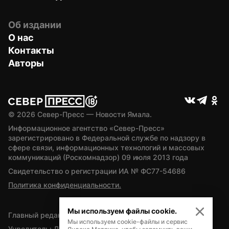
Об издании
О нас
Контакты
Авторы
© 
2026
 Север-Пресс — Новости Ямала.
Информационное агентство «Север-Пресс» 
зарегистрировано в Федеральной службе по надзору в 
сфере связи, информационных технологий и массовых 
коммуникаций (Роскомнадзор) 09 июля 2013 года
Свидетельство о регистрации ИА № ФС77-54686
Политика конфиденциальности.
Мы используем файлы cookie.
Главный редактор — А.Л. Поздеев
Мы используем cookie-файлы и сервис
Учредитель: Департамент внутренней политики Ямало-