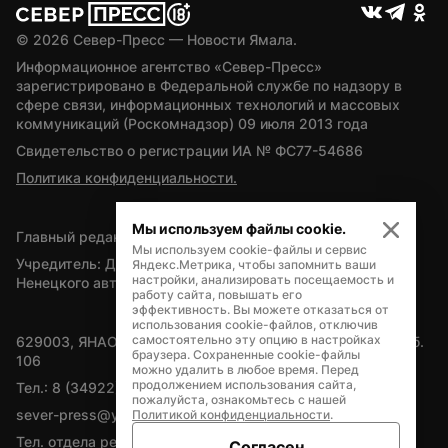
© 
2026
 Север-Пресс — Новости Ямала.
Информационное агентство «Север-Пресс» 
зарегистрировано в Федеральной службе по надзору в 
сфере связи, информационных технологий и массовых 
коммуникаций (Роскомнадзор) 09 июля 2013 года
Свидетельство о регистрации ИА № ФС77-54686
Политика конфиденциальности.
Мы используем файлы cookie.
Главный редактор — А.Л. Поздеев
Мы используем cookie-файлы и сервис
Учредитель: Департамент внутренней политики Ямало-
Яндекс.Метрика, чтобы запомнить ваши
настройки, анализировать посещаемость и
Ненецкого автономного округа
работу сайта, повышать его
эффективность. Вы можете отказаться от
использования cookie-файлов, отключив
самостоятельно эту опцию в настройках
629003, ЯНАО, Салехард, мкр. Богдана Кнунянца, д.1, каб. 
браузера. Сохраненные cookie-файлы
106
можно удалить в любое время. Перед
продолжением использования сайта,
Тел.: 8 (34922) 71262
пожалуйста, ознакомьтесь с нашей
sever-press@yamal-media.ru
Политикой конфиденциальности
.
Тел. отдела рекламы: 8 (34922) 42728
Согласен