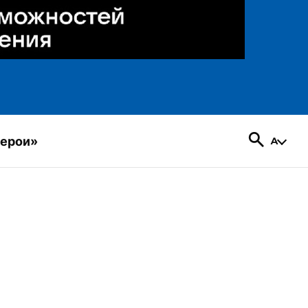
герои»