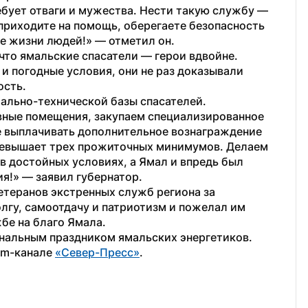
ебует отваги и мужества. Нести такую службу — 
 приходите на помощь, оберегаете безопасность 
е жизни людей!» — отметил он.
что ямальские спасатели — герои вдвойне. 
 погодные условия, они не раз доказывали 
ость.
льно-технической базы спасателей. 
ные помещения, закупаем специализированное 
е выплачивать дополнительное вознаграждение 
превышает трех прожиточных минимумов. Делаем 
в достойных условиях, а Ямал и впредь был 
я!» — заявил губернатор.
теранов экстренных служб региона за 
гу, самоотдачу и патриотизм и пожелал им 
бе на благо Ямала.
ональным праздником ямальских энергетиков.
am-канале 
«Север-Пресс»
.