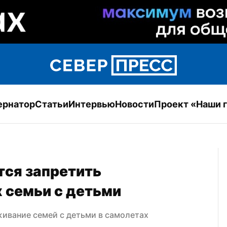
ернатор
Статьи
Интервью
Новости
Проект «Наши 
ся запретить 
 семьи с детьми
живание семей с детьми в самолетах