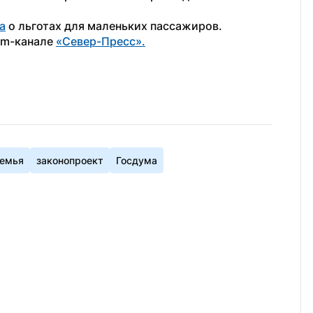
а
 о льготах для маленьких пассажиров.
am-канале 
«Север-Пресс».
емья
законопроект
Госдума