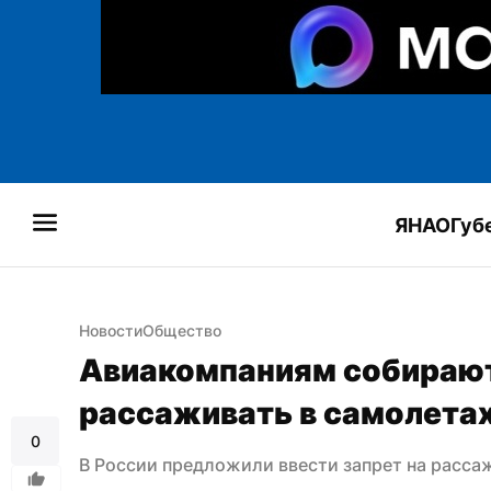
ЯНАО
Губ
Новости
Общество
Авиакомпаниям собирают
рассаживать в самолетах
0
В России предложили ввести запрет на расса