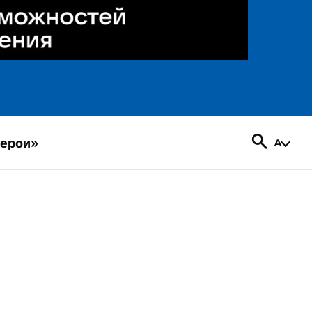
герои»