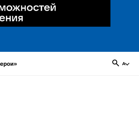
герои»