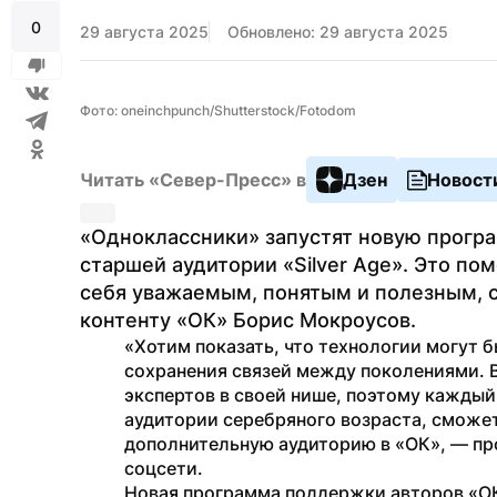
0
29 августа 2025
Обновлено: 29 августа 2025
Фото: oneinchpunch/Shutterstock/Fotodom
Читать «Север-Пресс» в
Дзен
Новост
«Одноклассники» запустят новую програ
старшей аудитории «Silver Age». Это по
себя уважаемым, понятым и полезным, с
контенту «ОК» Борис Мокроусов.
«Хотим показать, что технологии могут 
сохранения связей между поколениями. 
экспертов в своей нише, поэтому каждый,
аудитории серебряного возраста, сможет
дополнительную аудиторию в «ОК», — пр
соцсети.
Новая программа поддержки авторов «ОК