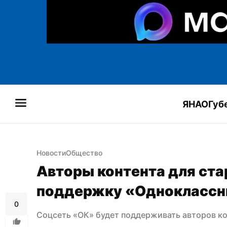
ЯНАО
Губ
Новости
Общество
Авторы контента для ста
поддержку «Одноклассн
0
Соцсеть «ОК» будет поддерживать авторов ко