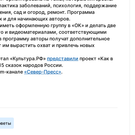
актика заболеваний, психология, поддержание 
ния, сад и огород, ремонт. Программа 
к и для начинающих авторов. 
иметь оформленную группу в «ОК» и делать две
то и видеоматериалами, соответствующими 
в программу авторы получат дополнительное 
 им вырастить охват и привлечь новых 
ртал «Культура.РФ» 
представили
 проект «Как в 
15 сказок народов России.
am-канале 
«Север-Пресс»
.
оветы