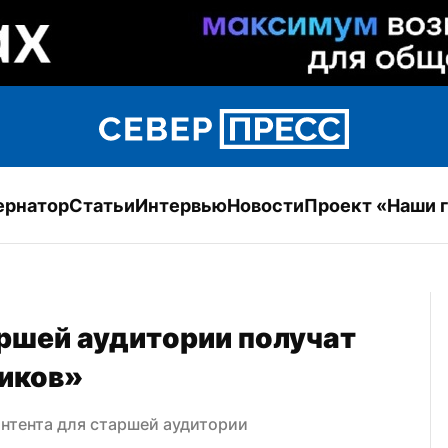
ернатор
Статьи
Интервью
Новости
Проект «Наши 
ршей аудитории получат 
иков»
нтента для старшей аудитории