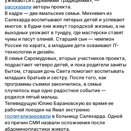
уживаются с древними традициями», — 
рассказали
 авторы проекта. 
В кадре — две ямальские семьи. Михневич из 
Салехарда воспитывают пятерых детей и успевают 
многое: в будни они живут городской жизнью, а на 
выходных уезжают в тундру, где мастерски ставят 
чумы и пасут оленей. Старший сын — чемпион 
России по каратэ, а младшие дети осваивают IT-
технологии и дизайн.
В семье Саромудовых, вторых участников проекта, 
подрастают четверо детей, и пока родители заняты 
бытом, старшая дочь Света помогает воспитывать 
младших братьев и сестру. После того, как 
программы съемки закончились, в семье 
случилось еще одно радостное событие — 
родился пятый малыш.
Телеведущую Юлию Барановскую во время ее 
рабочей поездки на Ямал экстренно 
госпитализировали
 в больницу Салехарда. Одной 
из причин СМИ назвали осложнения после 
абдоминопластики живота.