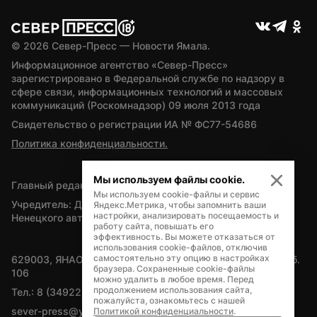
© 
2026
 Север-Пресс — Новости Ямала.
Информационное агентство «Север-Пресс» 
зарегистрировано в Федеральной службе по надзору в 
сфере связи, информационных технологий и массовых 
коммуникаций (Роскомнадзор) 09 июля 2013 года
Свидетельство о регистрации ИА № ФС77-54686
Политика конфиденциальности.
Мы используем файлы cookie.
Главный редактор — А.Л. Поздеев
Мы используем cookie-файлы и сервис
Учредитель: Департамент внутренней политики Ямало-
Яндекс.Метрика, чтобы запомнить ваши
настройки, анализировать посещаемость и
Ненецкого автономного округа
работу сайта, повышать его
эффективность. Вы можете отказаться от
использования cookie-файлов, отключив
самостоятельно эту опцию в настройках
629003, ЯНАО, Салехард, мкр. Богдана Кнунянца, д.1, каб. 
браузера. Сохраненные cookie-файлы
106
можно удалить в любое время. Перед
продолжением использования сайта,
Тел.: 8 (34922) 71262
пожалуйста, ознакомьтесь с нашей
sever-press@yamal-media.ru
Политикой конфиденциальности
.