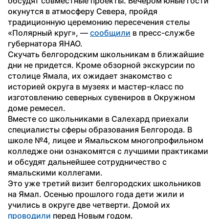
обсудят совместные проекты. Вечером юные гости 
окунутся в атмосферу Севера, пройдя 
традиционную церемонию пересечения стелы 
«Полярный круг», — 
сообщили
 в пресс-службе 
губернатора ЯНАО.
Скучать белгородским школьникам в ближайшие 
дни не придется. Кроме обзорной экскурсии по 
столице Ямала, их ожидает знакомство с 
историей округа в музеях и мастер-класс по 
изготовлению северных сувениров в Окружном 
доме ремесел.
Вместе со школьниками в Салехард приехали 
специалисты сферы образования Белгорода. В 
школе №4, лицее и Ямальском многопрофильном 
колледже они ознакомятся с лучшими практиками 
и обсудят дальнейшее сотрудничество с 
ямальскими коллегами.
Это уже третий визит белгородских школьников 
на Ямал. Осенью прошлого года дети жили и 
учились в округе две четверти. Домой их 
проводили
 перед Новым годом.