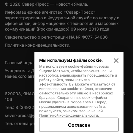
© 
2026
 Север-Пресс — Новости Ямала.
Информационное агентство «Север-Пресс» 
зарегистрировано в Федеральной службе по надзору в 
сфере связи, информационных технологий и массовых 
коммуникаций (Роскомнадзор) 09 июля 2013 года
Свидетельство о регистрации ИА № ФС77-54686
Политика конфиденциальности.
Мы используем файлы cookie.
Главный редактор — А.Л. Поздеев
Мы используем cookie-файлы и сервис
Учредитель: Департамент внутренней политики Ямало-
Яндекс.Метрика, чтобы запомнить ваши
настройки, анализировать посещаемость и
Ненецкого автономного округа
работу сайта, повышать его
эффективность. Вы можете отказаться от
использования cookie-файлов, отключив
самостоятельно эту опцию в настройках
629003, ЯНАО, Салехард, мкр. Богдана Кнунянца, д.1, каб. 
браузера. Сохраненные cookie-файлы
106
можно удалить в любое время. Перед
продолжением использования сайта,
Тел.: 8 (34922) 71262
пожалуйста, ознакомьтесь с нашей
sever-press@yamal-media.ru
Политикой конфиденциальности
.
Тел. отдела рекламы: 8 (34922) 42728
Согласен