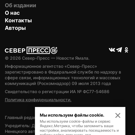
Об издании
О нас
Контакты
Авторы
© 
2026
 Север-Пресс — Новости Ямала.
Информационное агентство «Север-Пресс» 
зарегистрировано в Федеральной службе по надзору в 
сфере связи, информационных технологий и массовых 
коммуникаций (Роскомнадзор) 09 июля 2013 года
Свидетельство о регистрации ИА № ФС77-54686
Политика конфиденциальности.
Мы используем файлы cookie.
Главный редактор — А.Л. Поздеев
Мы используем cookie-файлы и сервис
Учредитель: Департамент внутренней политики Ямало-
Яндекс.Метрика, чтобы запомнить ваши
настройки, анализировать посещаемость и
Ненецкого автономного округа
работу сайта, повышать его