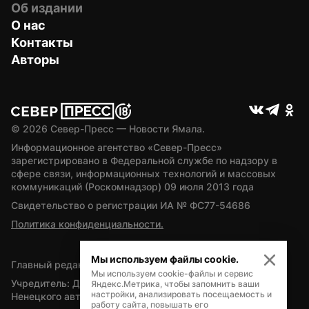
Об издании
О нас
Контакты
Авторы
© 
2026
 Север-Пресс — Новости Ямала.
Информационное агентство «Север-Пресс» 
зарегистрировано в Федеральной службе по надзору в 
сфере связи, информационных технологий и массовых 
коммуникаций (Роскомнадзор) 09 июля 2013 года
Свидетельство о регистрации ИА № ФС77-54686
Политика конфиденциальности.
Мы используем файлы cookie.
Главный редактор — А.Л. Поздеев
Мы используем cookie-файлы и сервис
Учредитель: Департамент внутренней политики Ямало-
Яндекс.Метрика, чтобы запомнить ваши
настройки, анализировать посещаемость и
Ненецкого автономного округа
работу сайта, повышать его