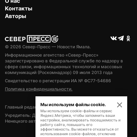
О нас
Контакты
Авторы
© 
2026
 Север-Пресс — Новости Ямала.
Информационное агентство «Север-Пресс» 
зарегистрировано в Федеральной службе по надзору в 
сфере связи, информационных технологий и массовых 
коммуникаций (Роскомнадзор) 09 июля 2013 года
Свидетельство о регистрации ИА № ФС77-54686
Политика конфиденциальности.
Мы используем файлы cookie.
Главный редактор — А.Л. Поздеев
Мы используем cookie-файлы и сервис
Учредитель: Департамент внутренней политики Ямало-
Яндекс.Метрика, чтобы запомнить ваши
настройки, анализировать посещаемость и
Ненецкого автономного округа
работу сайта, повышать его
эффективность. Вы можете отказаться от
использования cookie-файлов, отключив