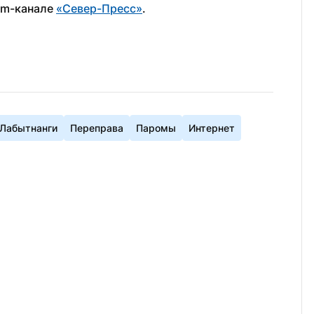
am-канале 
«Север-Пресс»
.
Лабытнанги
Переправа
Паромы
Интернет