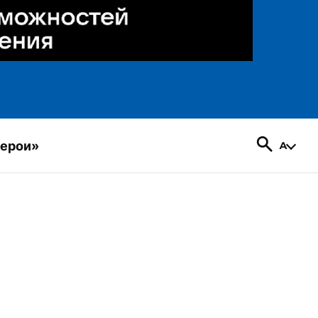
герои»