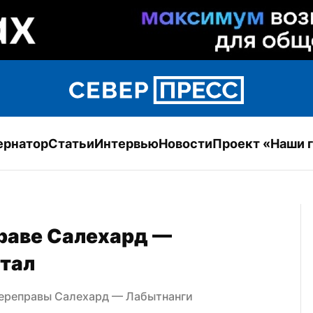
ернатор
Статьи
Интервью
Новости
Проект «Наши 
раве Салехард — 
отал
переправы Салехард — Лабытнанги