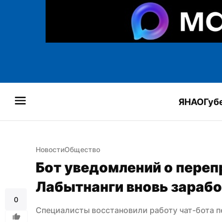
ЯНАО
Губ
Новости
Общество
Бот уведомлений о переп
Лабытнанги вновь зараб
0
Специалисты восстановили работу чат-бота 