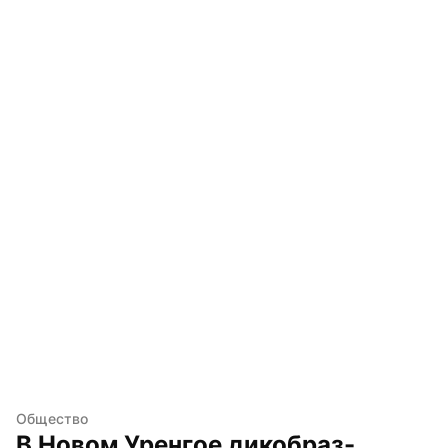
Общество
В Новом Уренгое дикобраз-