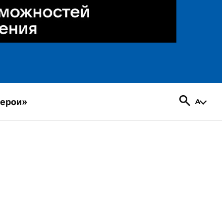
герои»