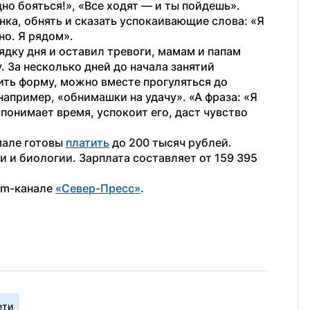
но бояться!», «Все ходят — и ты пойдешь». 
а, обнять и сказать успокаивающие слова: «Я 
но. Я рядом».
дку дня и оставил тревоги, мамам и папам 
 За несколько дней до начала занятий 
ить форму, можно вместе прогуляться до 
апример, «обнимашки на удачу». «А фраза: «Я 
 понимает время, успокоит его, даст чувство 
мале готовы 
платить
 до 200 тысяч рублей. 
 и биологии. Зарплата составляет от 159 395 
am-канале 
«Север-Пресс»
.
ети