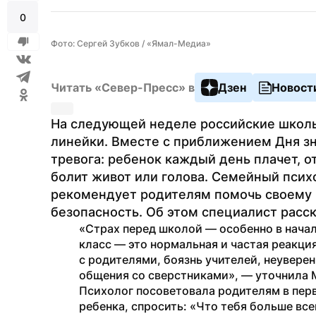
0
Фото: Сергей Зубков / «Ямал-Медиа»
Читать «Север-Пресс» в
Дзен
Новост
На следующей неделе российские школь
линейки. Вместе с приближением Дня зн
тревога: ребенок каждый день плачет, от
болит живот или голова. Семейный психо
рекомендует родителям помочь своему ч
безопасность. Об этом специалист расс
«Страх перед школой — особенно в начале
класс — это нормальная и частая реакция
с родителями, боязнь учителей, неуверен
общения со сверстниками», — уточнила М
Психолог посоветовала родителям в перв
ребенка, спросить: «Что тебя больше все