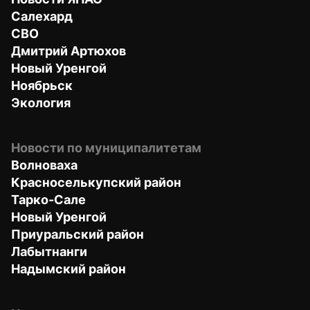
Салехард
СВО
Дмитрий Артюхов
Новый Уренгой
Ноябрьск
Экология
Новости по муниципалитетам
Волноваха
Красноселькупский район
Тарко-Сале
Новый Уренгой
Приуральский район
Лабытнанги
Надымский район