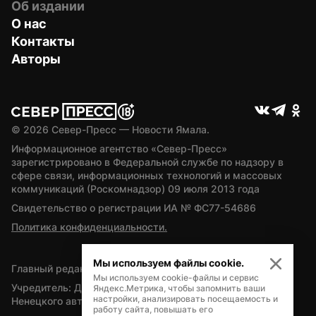
Об издании
О нас
Контакты
Авторы
© 
2026
 Север-Пресс — Новости Ямала.
Информационное агентство «Север-Пресс» 
зарегистрировано в Федеральной службе по надзору в 
сфере связи, информационных технологий и массовых 
коммуникаций (Роскомнадзор) 09 июля 2013 года
Свидетельство о регистрации ИА № ФС77-54686
Политика конфиденциальности.
Мы используем файлы cookie.
Главный редактор — А.Л. Поздеев
Мы используем cookie-файлы и сервис
Учредитель: Департамент внутренней политики Ямало-
Яндекс.Метрика, чтобы запомнить ваши
настройки, анализировать посещаемость и
Ненецкого автономного округа
работу сайта, повышать его