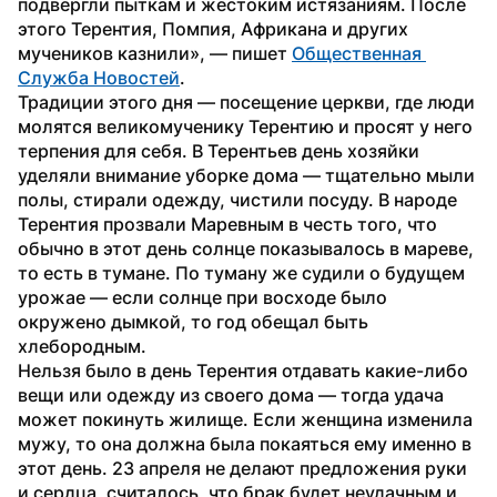
подвергли пыткам и жестоким истязаниям. После 
этого Терентия, Помпия, Африкана и других 
мучеников казнили», — пишет 
Общественная 
Служба Новостей
.
Традиции этого дня — посещение церкви, где люди 
молятся великомученику Терентию и просят у него 
терпения для себя. В Терентьев день хозяйки 
уделяли внимание уборке дома — тщательно мыли 
полы, стирали одежду, чистили посуду. В народе 
Терентия прозвали Маревным в честь того, что 
обычно в этот день солнце показывалось в мареве, 
то есть в тумане. По туману же судили о будущем 
урожае — если солнце при восходе было 
окружено дымкой, то год обещал быть 
хлебородным.
Нельзя было в день Терентия отдавать какие-либо 
вещи или одежду из своего дома — тогда удача 
может покинуть жилище. Если женщина изменила 
мужу, то она должна была покаяться ему именно в 
этот день. 23 апреля не делают предложения руки 
и сердца, считалось, что брак будет неудачным и 