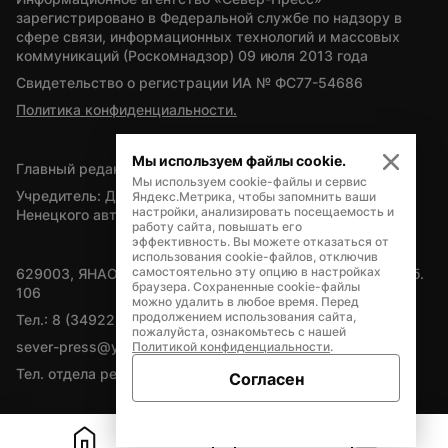
зарегистрировано в Федеральной службе по надзору в 
сфере связи, информационных технологий и массовых 
коммуникаций (Роскомнадзор) 09 июля 2013 года
Свидетельство о регистрации ИА № ФС77-54686
Политика конфиденциальности.
Мы используем файлы cookie.
Главный редактор — А.Л. Поздеев
Мы используем cookie-файлы и сервис
Учредитель: Департамент внутренней политики Ямало-
Яндекс.Метрика, чтобы запомнить ваши
настройки, анализировать посещаемость и
Ненецкого автономного округа
работу сайта, повышать его
эффективность. Вы можете отказаться от
использования cookie-файлов, отключив
самостоятельно эту опцию в настройках
629003, ЯНАО, Салехард, мкр. Богдана Кнунянца, д.1, каб. 
браузера. Сохраненные cookie-файлы
106
можно удалить в любое время. Перед
продолжением использования сайта,
Тел.: 8 (34922) 71262
пожалуйста, ознакомьтесь с нашей
sever-press@yamal-media.ru
Политикой конфиденциальности
.
Тел. отдела рекламы: 8 (34922) 42728
Согласен