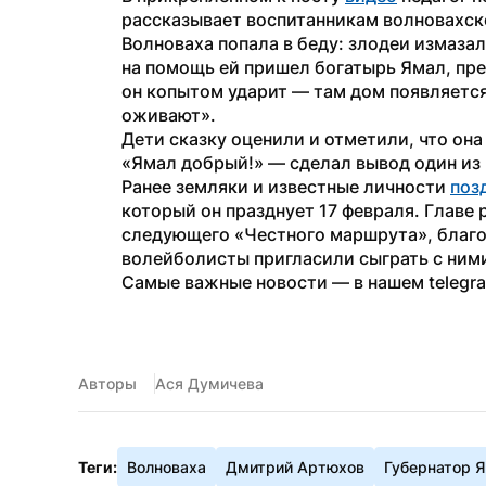
рассказывает воспитанникам волновахско
Волноваха попала в беду: злодеи измазал
на помощь ей пришел богатырь Ямал, пре
он копытом ударит — там дом появляется,
оживают». 
Дети сказку оценили и отметили, что она 
«Ямал добрый!» — сделал вывод один из 
Ранее земляки и известные личности 
поз
который он празднует 17 февраля. Главе
следующего «Честного маршрута», благод
волейболисты пригласили сыграть с ними
Самые важные новости — в нашем telegr
Авторы
Ася Думичева
Теги:
Волноваха
Дмитрий Артюхов
Губернатор 