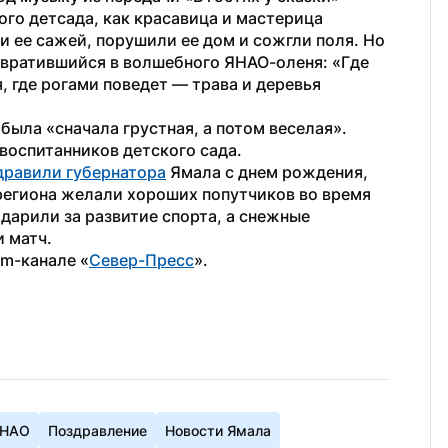
го детсада, как красавица и мастерица 
и ее сажей, порушили ее дом и сожгли поля. Но 
вратившийся в волшебного ЯНАО-оленя: «Где 
 где рогами поведет — трава и деревья 
была «сначала грустная, а потом веселая». 
воспитанников детского сада.
дравили губернатора
 Ямала с днем рождения, 
 региона желали хороших попутчиков во время 
арили за развитие спорта, а снежные 
 матч.
am-канале «
Север-Пресс
».
ЯНАО
Поздравление
Новости Ямала