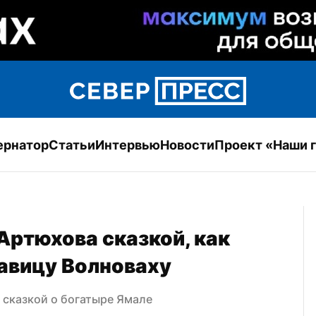
ернатор
Статьи
Интервью
Новости
Проект «Наши 
ртюхова сказкой, как 
авицу Волноваху
 сказкой о богатыре Ямале