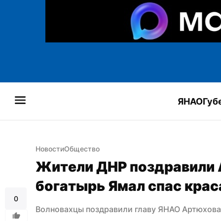
ЯНАО
Губ
Новости
Общество
Жители ДНР поздравили А
богатырь Ямал спас крас
0
Волновахцы поздравили главу ЯНАО Артюхова