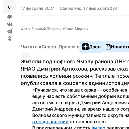
0
17 февраля 2024
Обновлено: 17 февраля 2024
Фото: Василий Петров / «Ямал-Медиа»
Читать «Север-Пресс» в
Дзен
Новост
Жители подшефного Ямалу района ДНР п
ЯНАО Дмитрия Артюхова, рассказав сказк
появились «оленьи рожки». Теплые поже
опубликовала в соцсетях администрация
«Ручаемся, что наша сказка — особенная,
еще у нас есть собственный добрый вол
автономного округа Дмитрий Андреевич А
Дмитрий Андреевич, за время нашего сот
в поздравлении
 от волновахцев. 
В прикрепленном к посту 
видео
 педагог п