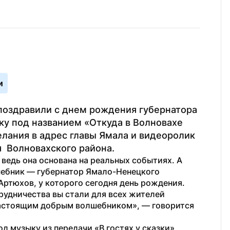
и
оздравили с днем рождения губернатора 
у под названием «Откуда в Волновахе 
лания в адрес главы Ямала и видеоролик 
  Волновахского района.
 ведь она основана на реальных событиях. А 
шебник — губернатор Ямало-Ненецкого 
ртюхов, у которого сегодня день рождения. 
рудничества вы стали для всех жителей 
Волновахского муниципального округа настоящим добрым волшебником», — говорится 
од музыку из передачи «В гостях у сказки» 