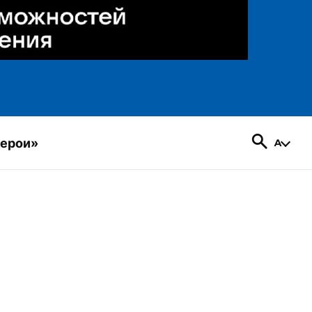
герои»