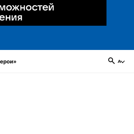
герои»