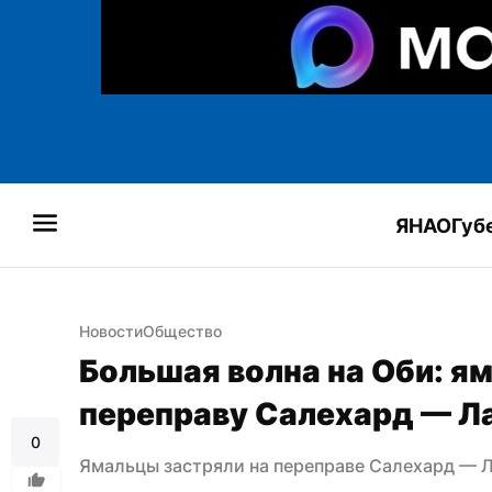
ЯНАО
Губ
Новости
Общество
Большая волна на Оби: ям
переправу Салехард — Л
0
Ямальцы застряли на переправе Салехард — Л