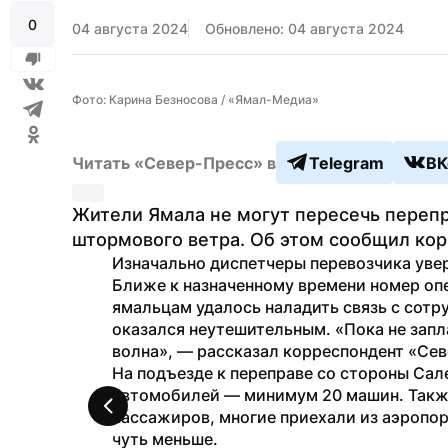
0
04 августа 2024
Обновлено: 04 августа 2024
Фото: Карина Безносова / «Ямал-Медиа»
Читать «Север-Пресс» в
Telegram
ВК
Жители Ямала не могут пересечь перепр
штормового ветра. Об этом сообщил ко
Изначально диспетчеры перевозчика уверя
Ближе к назначенному времени номер опе
ямальцам удалось наладить связь с сотру
оказался неутешительным. «Пока не зап
волна», — рассказал корреспондент «Сев
На подъезде к переправе со стороны Сал
автомобилей — минимум 20 машин. Такж
пассажиров, многие приехали из аэропорт
чуть меньше.