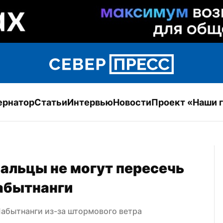
ернатор
Статьи
Интервью
Новости
Проект «Наши 
альцы не могут пересечь 
абытнанги
абытнанги из-за штормового ветра