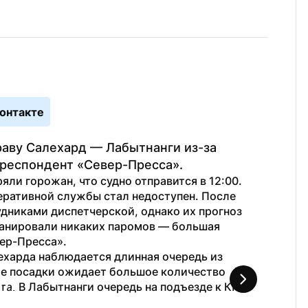
онтакте
аву Салехард — Лабытнанги из-за 
рреспондент «Север-Пресса».
ли горожан, что судно отправится в 12:00. 
ративной службы стал недоступен. После 
дниками диспетчерской, однако их прогноз 
ланировали никаких паромов — большая 
ер-Пресса». 
ехарда наблюдается длинная очередь из 
е посадки ожидает большое количество 
а. В Лабытнанги очередь на подъезде к КПП 
1
 / 
2