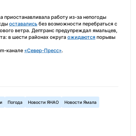
Online-к
 приостанавливала работу из-за непогоды 
жды 
оставались
 без возможности перебраться с 
ового ветра. Дептранс предупреждал ямальцев, 
та: в шести районах округа 
ожидаются
 порывы 
am-канале 
«Север-Пресс»
.
и
Погода
Новости ЯНАО
Новости Ямала