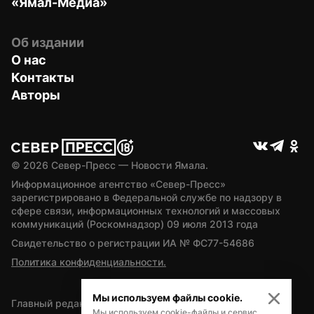
«Ямал-Медиа»
Об издании
О нас
Контакты
Авторы
© 
2026
 Север-Пресс — Новости Ямала.
Информационное агентство «Север-Пресс» 
зарегистрировано в Федеральной службе по надзору в 
сфере связи, информационных технологий и массовых 
коммуникаций (Роскомнадзор) 09 июля 2013 года
Свидетельство о регистрации ИА № ФС77-54686
Политика конфиденциальности.
Мы используем файлы cookie.
Главный редактор — А.Л. Поздеев
Мы используем cookie-файлы и сервис