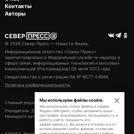
Контакты
Авторы
© 
2026
 Север-Пресс — Новости Ямала.
Информационное агентство «Север-Пресс» 
зарегистрировано в Федеральной службе по надзору в 
сфере связи, информационных технологий и массовых 
коммуникаций (Роскомнадзор) 09 июля 2013 года
Свидетельство о регистрации ИА № ФС77-54686
Политика конфиденциальности.
Мы используем файлы cookie.
Главный редактор — А.Л. Поздеев
Мы используем cookie-файлы и сервис
Учредитель: Департамент внутренней политики Ямало-
Яндекс.Метрика, чтобы запомнить ваши
настройки, анализировать посещаемость и
Ненецкого автономного округа
работу сайта, повышать его
эффективность. Вы можете отказаться от
использования cookie-файлов, отключив
самостоятельно эту опцию в настройках
629003, ЯНАО, Салехард, мкр. Богдана Кнунянца, д.1, каб. 