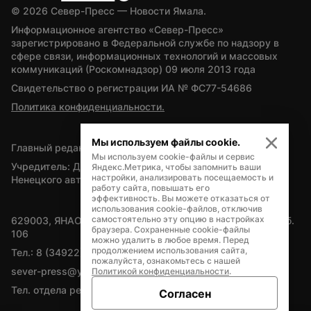
© 
2026
 Север-Пресс — Новости Ямала.
Информационное агентство «Север-Пресс» 
зарегистрировано в Федеральной службе по надзору в 
сфере связи, информационных технологий и массовых 
коммуникаций (Роскомнадзор) 09 июля 2013 года
Свидетельство о регистрации ИА № ФС77-54686
Политика конфиденциальности.
Мы используем файлы cookie.
Главный редактор — А.Л. Поздеев
Мы используем cookie-файлы и сервис
Учредитель: Департамент внутренней политики Ямало-
Яндекс.Метрика, чтобы запомнить ваши
настройки, анализировать посещаемость и
Ненецкого автономного округа
работу сайта, повышать его
эффективность. Вы можете отказаться от
использования cookie-файлов, отключив
самостоятельно эту опцию в настройках
629003, ЯНАО, Салехард, мкр. Богдана Кнунянца, д.1, каб. 
браузера. Сохраненные cookie-файлы
106
можно удалить в любое время. Перед
продолжением использования сайта,
Тел.: 8 (34922) 71262
пожалуйста, ознакомьтесь с нашей
sever-press@yamal-media.ru
Политикой конфиденциальности
.
Тел. отдела рекламы: 8 (34922) 42728
Согласен