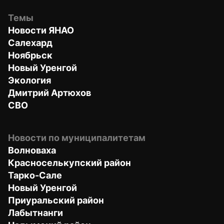
Темы
Новости ЯНАО
Салехард
Ноябрьск
Новый Уренгой
Экология
Дмитрий Артюхов
СВО
Новости по муниципалитетам
Волноваха
Красноселькупский район
Тарко-Сале
Новый Уренгой
Приуральский район
Лабытнанги