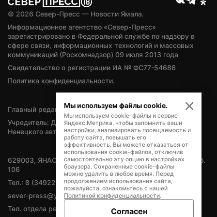
© 
2026
 Север-Пресс — Новости Ямала.
Информационное агентство «Север-Пресс» 
зарегистрировано в Федеральной службе по надзору в 
сфере связи, информационных технологий и массовых 
коммуникаций (Роскомнадзор) 09 июля 2013 года
Свидетельство о регистрации ИА № ФС77-54686
Политика конфиденциальности.
Мы используем файлы cookie.
Главный редактор — А.Л. Поздеев
Мы используем cookie-файлы и сервис
Учредитель: Департамент внутренней политики Ямало-
Яндекс.Метрика, чтобы запомнить ваши
настройки, анализировать посещаемость и
Ненецкого автономного округа
работу сайта, повышать его
эффективность. Вы можете отказаться от
использования cookie-файлов, отключив
самостоятельно эту опцию в настройках
629003, ЯНАО, Салехард, мкр. Богдана Кнунянца, д.1, каб. 
браузера. Сохраненные cookie-файлы
106
можно удалить в любое время. Перед
продолжением использования сайта,
Тел.: 8 (34922) 71262
пожалуйста, ознакомьтесь с нашей
sever-press@yamal-media.ru
Политикой конфиденциальности
.
Тел. отдела рекламы: 8 (34922) 42728
Согласен