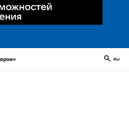
герои»