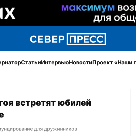
ернатор
Статьи
Интервью
Новости
Проект «Наши 
оя встретят юбилей 
е
бмундирование для дружинников