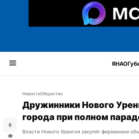
ЯНАО
Губ
Новости
Общество
Дружинники Нового Уренг
города при полном парад
0
Власти Нового Уренгоя закупят фирменное о