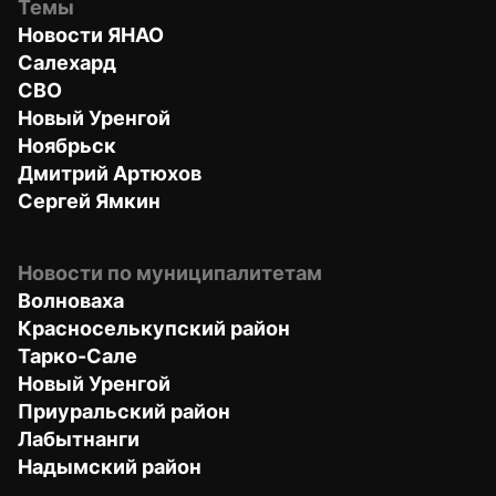
Темы
Новости ЯНАО
Салехард
СВО
Новый Уренгой
Ноябрьск
Дмитрий Артюхов
Сергей Ямкин
Новости по муниципалитетам
Волноваха
Красноселькупский район
Тарко-Сале
Новый Уренгой
Приуральский район
Лабытнанги
Надымский район