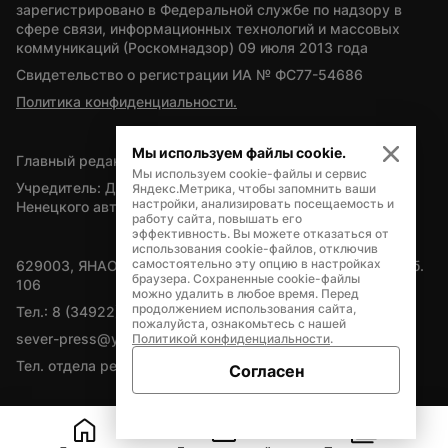
зарегистрировано в Федеральной службе по надзору в 
сфере связи, информационных технологий и массовых 
коммуникаций (Роскомнадзор) 09 июля 2013 года
Свидетельство о регистрации ИА № ФС77-54686
Политика конфиденциальности.
Мы используем файлы cookie.
Главный редактор — А.Л. Поздеев
Мы используем cookie-файлы и сервис
Учредитель: Департамент внутренней политики Ямало-
Яндекс.Метрика, чтобы запомнить ваши
настройки, анализировать посещаемость и
Ненецкого автономного округа
работу сайта, повышать его
эффективность. Вы можете отказаться от
использования cookie-файлов, отключив
самостоятельно эту опцию в настройках
629003, ЯНАО, Салехард, мкр. Богдана Кнунянца, д.1, каб. 
браузера. Сохраненные cookie-файлы
106
можно удалить в любое время. Перед
продолжением использования сайта,
Тел.: 8 (34922) 71262
пожалуйста, ознакомьтесь с нашей
sever-press@yamal-media.ru
Политикой конфиденциальности
.
Тел. отдела рекламы: 8 (34922) 42728
Согласен