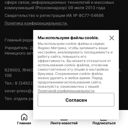
сфере связи, информационных технологий и массовых 
коммуникаций (Роскомнадзор) 09 июля 2013 года
Свидетельство о регистрации ИА № ФС77-54686
Политика конфиденциальности.
Мы используем файлы cookie.
Главный редактор — А.Л. Поздеев
Мы используем cookie-файлы и сервис
Учредитель: Департамент внутренней политики Ямало-
Яндекс.Метрика, чтобы запомнить ваши
настройки, анализировать посещаемость и
Ненецкого автономного округа
работу сайта, повышать его
эффективность. Вы можете отказаться от
использования cookie-файлов, отключив
самостоятельно эту опцию в настройках
629003, ЯНАО, Салехард, мкр. Богдана Кнунянца, д.1, каб. 
браузера. Сохраненные cookie-файлы
106
можно удалить в любое время. Перед
продолжением использования сайта,
Тел.: 8 (34922) 71262
пожалуйста, ознакомьтесь с нашей
sever-press@yamal-media.ru
Политикой конфиденциальности
.
Тел. отдела рекламы: 8 (34922) 42728
Согласен